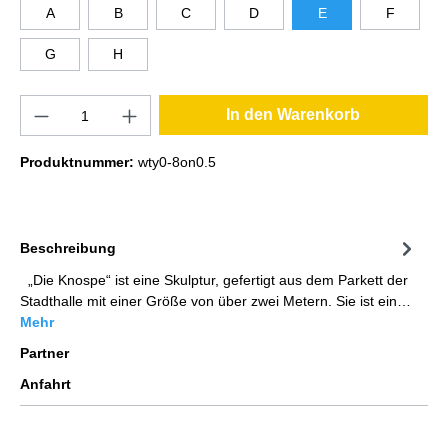
A
B
C
D
E
F
G
H
In den Warenkorb
Produktnummer:
wty0-8on0.5
Beschreibung
„Die Knospe“ ist eine Skulptur, gefertigt aus dem Parkett der
Stadthalle mit einer Größe von über zwei Metern. Sie ist ein…
Mehr
Partner
Anfahrt