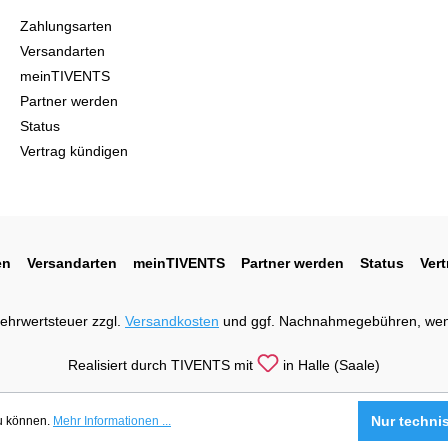
Zahlungsarten
Versandarten
meinTIVENTS
Partner werden
Status
Vertrag kündigen
en
Versandarten
meinTIVENTS
Partner werden
Status
Ver
 Mehrwertsteuer zzgl.
Versandkosten
und ggf. Nachnahmegebühren, wen
Realisiert durch TIVENTS mit
in Halle (Saale)
Nur techni
zu können.
Mehr Informationen ...