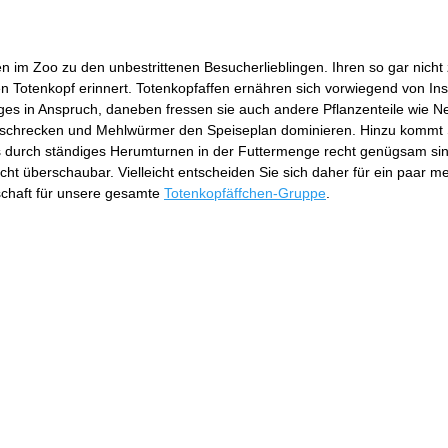
fen im Zoo zu den unbestrittenen Besucherlieblingen. Ihren so gar n
 Totenkopf erinnert. Totenkopfaffen ernähren sich vorwiegend von Inse
ges in Anspruch, daneben fressen sie auch andere Pflanzenteile wie Nek
euschrecken und Mehlwürmer den Speiseplan dominieren. Hinzu kommt 
durch ständiges Herumturnen in der Futtermenge recht genügsam sind 
 recht überschaubar. Vielleicht entscheiden Sie sich daher für ein paar
schaft für unsere gesamte
Totenkopfäffchen-Gruppe
.