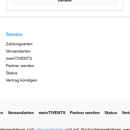
Details
Service
Zahlungsarten
Versandarten
meinTIVENTS
Partner werden
Status
Vertrag kündigen
en
Versandarten
meinTIVENTS
Partner werden
Status
Ver
 Mehrwertsteuer zzgl.
Versandkosten
und ggf. Nachnahmegebühren, wen